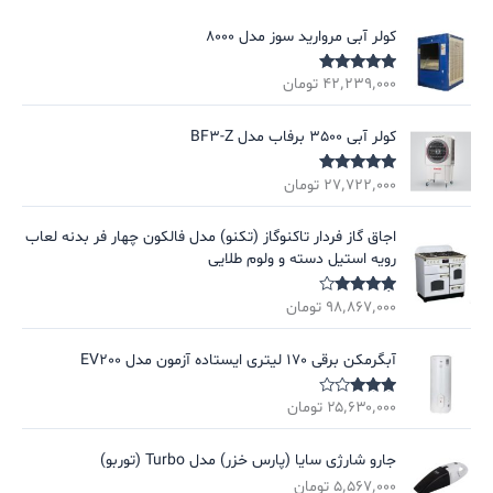
کولر آبی مروارید سوز مدل 8000
۴۲٬۲۳۹٬۰۰۰
تومان
نمره
5.00
از
5
کولر آبی 3500 برفاب مدل BF3-Z
۲۷٬۷۲۲٬۰۰۰
تومان
نمره
5.00
از
5
اجاق گاز فردار تاکنوگاز (تکنو) مدل فالکون چهار فر بدنه لعاب
رویه استیل دسته و ولوم طلایی
۹۸٬۸۶۷٬۰۰۰
تومان
نمره
4.00
از 5
آبگرمکن برقی 170 لیتری ایستاده آزمون مدل EV200
۲۵٬۶۳۰٬۰۰۰
تومان
نمره
3.00
از
5
جارو شارژی سایا (پارس خزر) مدل Turbo (توربو)
۵٬۵۶۷٬۰۰۰
تومان