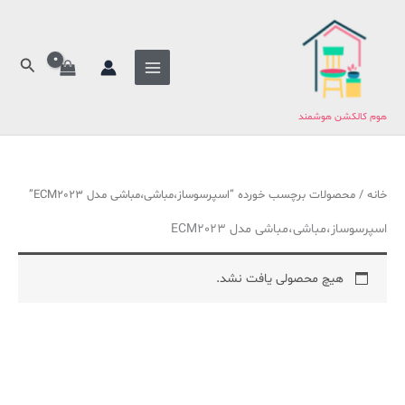
فتن
ج
ه
س
حتوا
ت
جستج
ج
و
هوم کالکشن هوشمند
ب
ر
ا
خانه
/ محصولات برچسب خورده “اسپرسوساز،مباشی،مباشی مدل ECM2023”
ی
اسپرسوساز،مباشی،مباشی مدل ECM2023
:
هیچ محصولی یافت نشد.