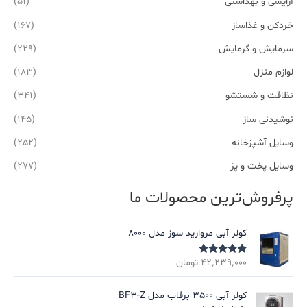
آرایشی و بهداشتی
(51)
خردکن و غذاساز
(167)
سرمایش و گرمایش
(229)
لوازم منزل
(183)
نظافت و شستشو
(341)
نوشیدنی ساز
(145)
وسایل آشپزخانه
(252)
وسایل پخت و پز
(277)
پرفروش‌ترین محصولات ما
کولر آبی مروارید سوز مدل 8000
۴۲٬۲۳۹٬۰۰۰
تومان
نمره
5.00
از
5
کولر آبی 3500 برفاب مدل BF3-Z