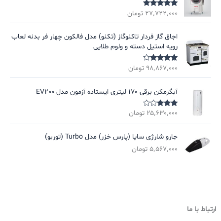
۲۷٬۷۲۲٬۰۰۰
تومان
نمره
5.00
از
5
اجاق گاز فردار تاکنوگاز (تکنو) مدل فالکون چهار فر بدنه لعاب
رویه استیل دسته و ولوم طلایی
۹۸٬۸۶۷٬۰۰۰
تومان
نمره
4.00
از 5
آبگرمکن برقی 170 لیتری ایستاده آزمون مدل EV200
۲۵٬۶۳۰٬۰۰۰
تومان
نمره
3.00
از
5
جارو شارژی سایا (پارس خزر) مدل Turbo (توربو)
۵٬۵۶۷٬۰۰۰
تومان
ارتباط با ما