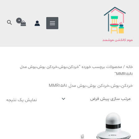
فتن
ج
ه
س
حتوا
ت
جستج
ج
و
هوم کالکشن هوشمند
ب
ر
ا
خانه
/ محصولات برچسب خورده “خردکن،بوش،خردکن بوش،بوش مدل
ی
MMR15A1”
:
خردکن،بوش،خردکن بوش،بوش مدل MMR15A1
نمایش یک نتیجه