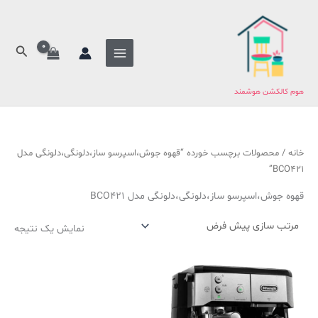
فتن
ج
ه
س
حتوا
ت
جستج
ج
و
هوم کالکشن هوشمند
ب
ر
ا
خانه
/ محصولات برچسب خورده “قهوه جوش،اسپرسو ساز،دلونگی،دلونگی مدل
ی
BCO421”
:
قهوه جوش،اسپرسو ساز،دلونگی،دلونگی مدل BCO421
نمایش یک نتیجه