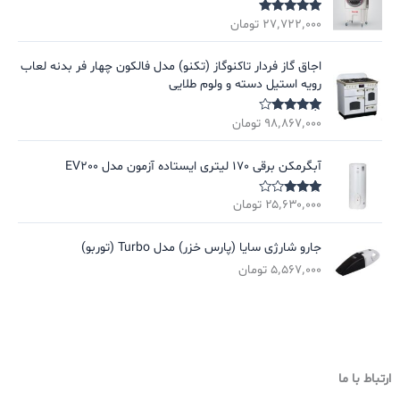
۲۷٬۷۲۲٬۰۰۰
تومان
نمره
5.00
از
5
اجاق گاز فردار تاکنوگاز (تکنو) مدل فالکون چهار فر بدنه لعاب
رویه استیل دسته و ولوم طلایی
۹۸٬۸۶۷٬۰۰۰
تومان
نمره
4.00
از 5
آبگرمکن برقی 170 لیتری ایستاده آزمون مدل EV200
۲۵٬۶۳۰٬۰۰۰
تومان
نمره
3.00
از
5
جارو شارژی سایا (پارس خزر) مدل Turbo (توربو)
۵٬۵۶۷٬۰۰۰
تومان
ارتباط با ما