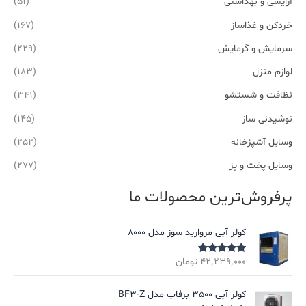
آرایشی و بهداشتی
(51)
خردکن و غذاساز
(167)
سرمایش و گرمایش
(229)
لوازم منزل
(183)
نظافت و شستشو
(341)
نوشیدنی ساز
(145)
وسایل آشپزخانه
(252)
وسایل پخت و پز
(277)
پرفروش‌ترین محصولات ما
کولر آبی مروارید سوز مدل 8000
۴۲٬۲۳۹٬۰۰۰
تومان
نمره
5.00
از
5
کولر آبی 3500 برفاب مدل BF3-Z