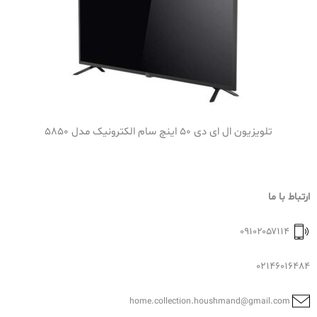
تلویزیون ال ای دی 50 اینچ سام الکترونیک مدل 5850
ارتباط با ما
۰۹۱۰۲۰۵۷۱۱۴
02146016484
home.collection.houshmand@gmail.com