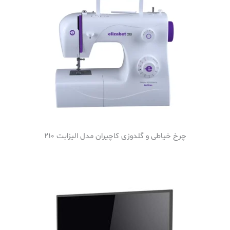
چرخ خیاطی و گلدوزی کاچیران مدل الیزابت 210