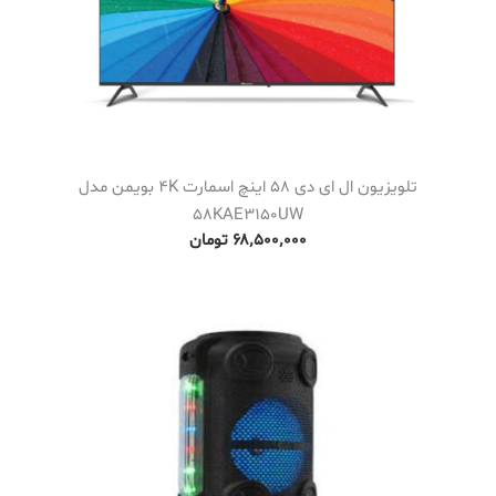
تلویزیون ال ای دی 58 اینچ اسمارت 4K بویمن مدل
58KAE3150UW
۶۸٬۵۰۰٬۰۰۰
تومان