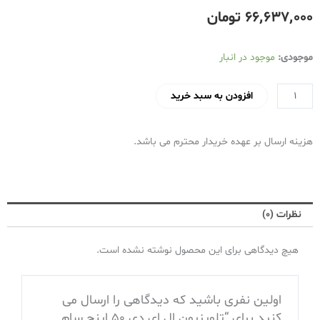
۶۶٬۶۳۷٬۰۰۰
تومان
تلویزیون
موجودی:
موجود در انبار
ال
ای
افزودن به سبد خرید
دی
50
هزینه ارسال بر عهده خریدار محترم می باشد.
اینچ
سام
مدل
7700
نظرات (0)
و
7750
هیچ دیدگاهی برای این محصول نوشته نشده است.
عدد
اولین نفری باشید که دیدگاهی را ارسال می
کنید برای “تلویزیون ال ای دی 50 اینچ سام