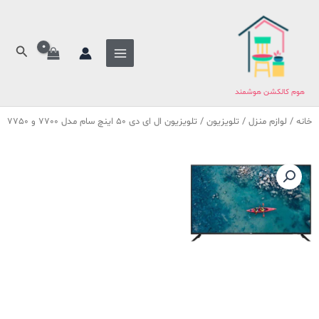
فتن
ه
حتوا
جستج
هوم کالکشن هوشمند
خانه
/
لوازم منزل
/
تلویزیون
/ تلویزیون ال ای دی 50 اینچ سام مدل 7700 و 7750