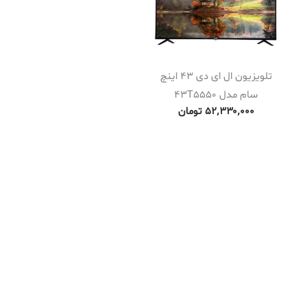
تلویزیون ال ای دی 43 اینچ
سام مدل 43T5550
۵۲٬۳۳۰٬۰۰۰
تومان