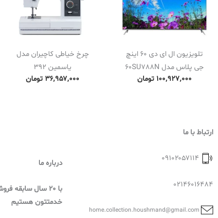
تلویزیون ال ای دی 60 اینچ
چرخ خیاطی کاچیران مدل
جی پلاس مدل 60SU788N
یاسمین 392
۱۰۰٬۹۲۷٬۰۰۰
تومان
۳۶٬۹۵۷٬۰۰۰
تومان
ارتباط با ما
۰۹۱۰۲۰۵۷۱۱۴
درباره ما
02146016484
با 20 سال سابقه فر
خدمتتون هستیم
home.collection.houshmand@gmail.com