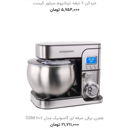
خردکن 6 تیغه تیتانیوم سیلور کرست
۰
۵٬۷۵۴٬۰۰۰
تومان
۸
٬
۰
۰
۰
ت
و
م
ا
ن
t
h
r
همزن برقی حرفه ای گاسونیک مدل GSM-607
o
۲۱٬۷۱۱٬۰۰۰
تومان
u