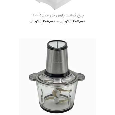
چرخ گوشت پارس خزر مدل 1400R
P
۹٬۴۰۵٬۰۰۰
تومان
–
۹٬۳۰۸٬۰۰۰
تومان
r
i
c
e
r
a
n
g
e
:
۹
٬
۳