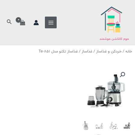
فتن
ه
حتوا
جستج
هوم کالکشن هوشمند
خانه
/
خردکن و غذاساز
/
غذاساز
/ غذاساز تکنو مدل Te-851