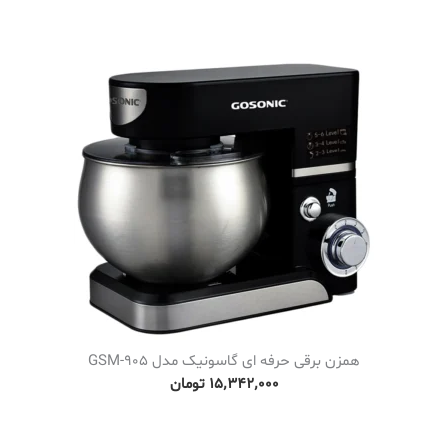
g
h
۹
٬
۴
۰
۵
٬
۰
۰
۰
ت
همزن برقی حرفه ای گاسونیک مدل GSM-905
و
۱۵٬۳۴۲٬۰۰۰
تومان
م
ا