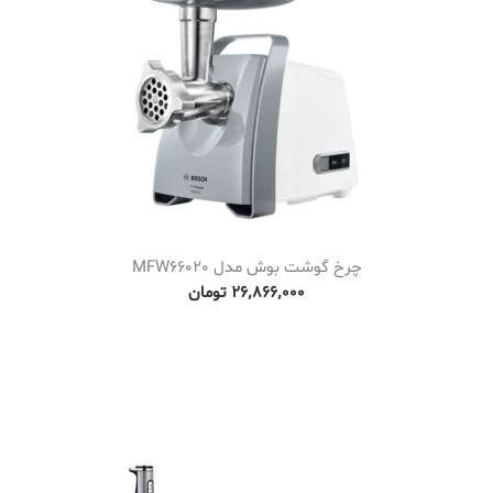
چرخ گوشت بوش مدل MFW66020
۲۶٬۸۶۶٬۰۰۰
تومان