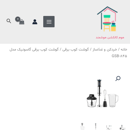
فتن
ه
حتوا
جستج
هوم کالکشن هوشمند
خانه
/
خردکن و غذاساز
/
گوشت کوب برقی
/ گوشت کوب برقی گاسونیک مدل
GSB-845