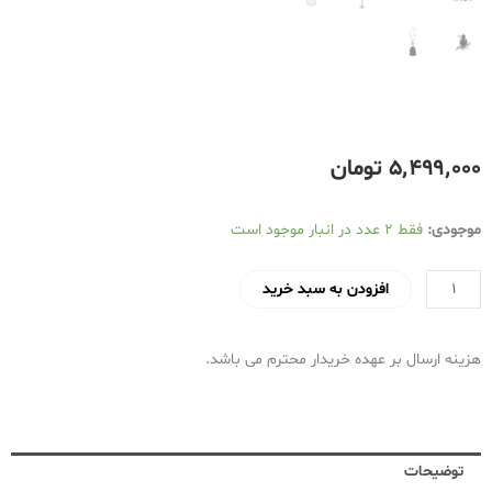
۵٬۴۹۹٬۰۰۰
تومان
گوشت
موجودی:
فقط 2 عدد در انبار موجود است
کوب
برقی
افزودن به سبد خرید
گاسونیک
مدل
هزینه ارسال بر عهده خریدار محترم می باشد.
GSB-
845
عدد
توضیحات