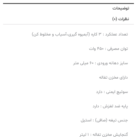
با
توضیحات
پارچ
شیشه
نظرات (0)
ای
(VitaFruit
تعداد عملکرد : 3 کاره (آبمیوه گیری،آسیاب و مخلوط کن)
Glass)
عدد
توان مصرفی : 450 وات
سایز دهانه ورودی : ۶۰ میلی متر
دارای مخزن تفاله
سوئیچ ایمنی : دارد
پایه ضد لغزش : دارد
جنس تیغه (صافی) : استیل
گنجایش مخزن تفاله : 1 لیتر