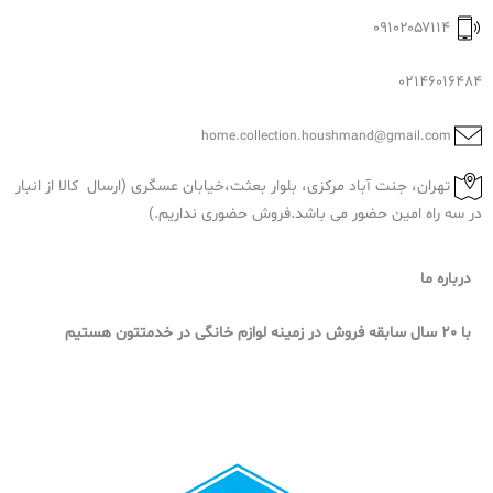
۰۹۱۰۲۰۵۷۱۱۴
ت
و
02146016484
م
ا
home.collection.houshmand@gmail.com
ن
تهران، جنت آباد مرکزی، بلوار بعثت،خیابان عسگری (ارسال کالا از انبار
t
در سه راه امین حضور می باشد.فروش حضوری نداریم.)
h
r
درباره ما
o
u
با 20 سال سابقه فروش در زمینه لوازم خانگی در خدمتتون هستیم
g
h
۹
٬
۴