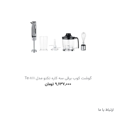
c
e
r
a
n
g
e
:
۹
٬
۳
گوشت کوب برقی سه کاره تکنو مدل Te-811
۰
۹٬۶۳۷٬۰۰۰
تومان
۸
٬
۰
۰
ارتباط با ما
۰