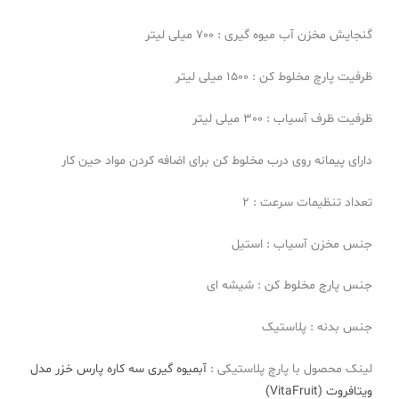
گنجایش مخزن آب میوه گیری : 700 میلی لیتر
ظرفیت پارچ مخلوط کن : 1500 میلی لیتر
ظرفیت ظرف آسیاب : 300 میلی لیتر
دارای پیمانه روی درب مخلوط کن برای اضافه کردن مواد حین کار
تعداد تنظیمات سرعت : ۲
جنس مخزن آسیاب : استیل
جنس پارچ مخلوط کن : شیشه ای
جنس بدنه : پلاستیک
لینک محصول با پارچ پلاستیکی :
آبمیوه گیری سه کاره پارس خزر مدل
ویتافروت (VitaFruit)