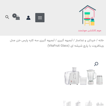
فتن
ه
حتوا
جستج
هوم کالکشن هوشمند
خانه
/
خردکن و غذاساز
/
آبمیوه گیری
/ آبمیوه گیری سه کاره پارس خزر مدل
ویتافروت با پارچ شیشه ای (VitaFruit Glass)