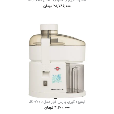
آبمیوه گیری پاناسونیک مدل MJ-SJ01
۲۸٬۷۸۶٬۰۰۰
تومان
آبمیوه گیری پارس خزر مدل JC-700p
۴٬۴۰۰٬۰۰۰
تومان