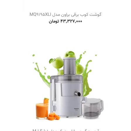
گوشت کوب برقی براون مدل MQ9195XLI
۴۳٬۳۲۷٬۰۰۰
تومان