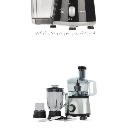
آبمیوه گیری پارس خزر مدل آووکادو