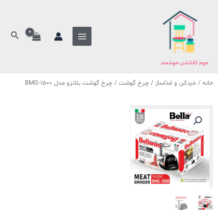
فتن
ه
حتوا
جستج
هوم کالکشن هوشمند
خانه
/
خردکن و غذاساز
/
چرخ گوشت
/ چرخ گوشت بلانزو مدل BMG-1500