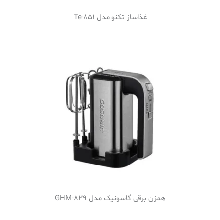
غذاساز تکنو مدل Te-851
همزن برقی گاسونیک مدل GHM-839