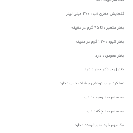
گنجايش مخزن آب : 300 ميلى لیتر
بخار متغير : تا 45 گرم در دقيقه
بخار انبوه : 220 گرم در دقيقه
بخار عمودى : دارد
کنترل خودکار بخار : دارد
عملکرد برای اتوکشی پوشاک جین : دارد
سيستم ضد رسوب : دارد
سيستم ضد چكه : دارد
مكانيزم خود تميزشونده : دارد