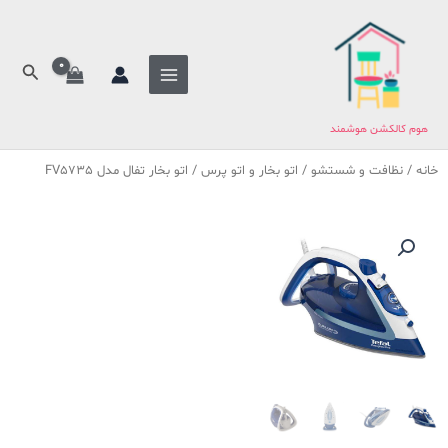
فتن
ه
حتوا
جستج
هوم کالکشن هوشمند
خانه
/
نظافت و شستشو
/
اتو بخار و اتو پرس
/ اتو بخار تفال مدل FV5735