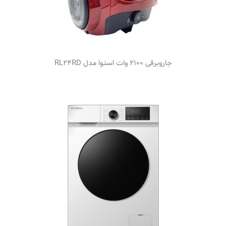
جاروبرقی 2100 وات اسنوا مدل RL24RD