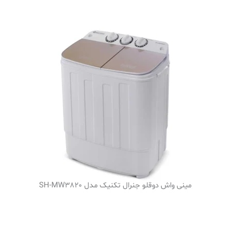
مینی واش دوقلو جنرال تکنیک مدل SH-MW3820