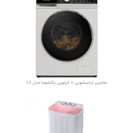
ماشین لباسشویی 8 کیلویی پاکشوما مدل L8