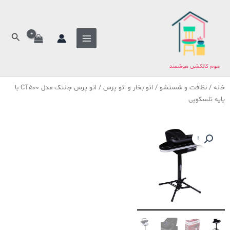
فتن
ه
حتوا
جستج
هوم کالکشن هوشمند
خانه
/
نظافت و شستشو
/
اتو بخار و اتو پرس
/ اتو پرس جانتک مدل CT500 با
پایه تلسکوپی
حراج!