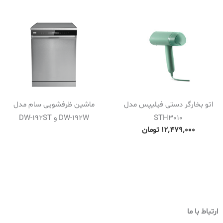
اتو بخارگر دستی فیلیپس مدل
ماشین ظرفشویی سام مدل
STH3010
DW-192W و DW-192ST
۱۲٬۴۷۹٬۰۰۰
تومان
ارتباط با ما