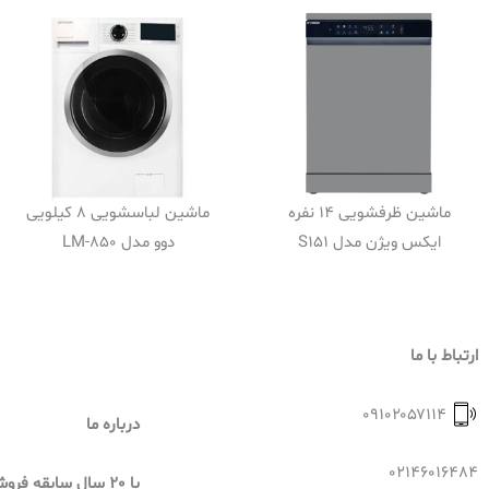
ماشین ظرفشویی 14 نفره
ماشین لباسشویی 8 کیلویی
ایکس ویژن مدل S151
دوو مدل LM-850
ارتباط با ما
۰۹۱۰۲۰۵۷۱۱۴
درباره ما
02146016484
با 20 سال سابقه فر