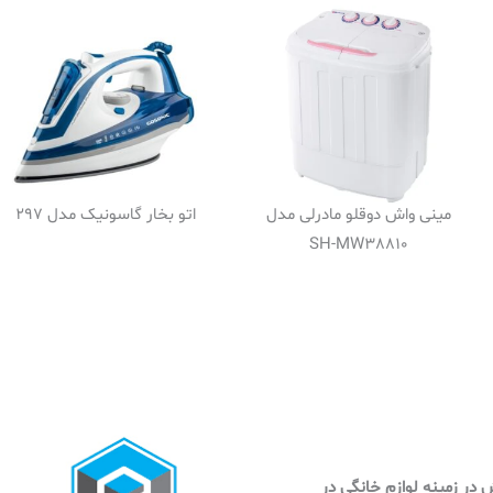
مینی واش دوقلو مادرلی مدل
اتو بخار گاسونیک مدل 297
SH-MW38810
وش در زمینه لوازم خانگی در