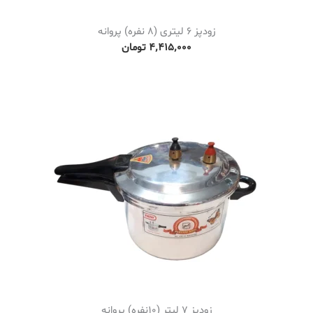
زودپز 6 لیتری (8 نفره) پروانه
۴٬۴۱۵٬۰۰۰
تومان
زودپز 7 لیتر (10نفره) پروانه