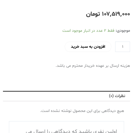
۱۰۷٬۵۱۹٬۰۰۰
تومان
اجاق
موجودی:
فقط 2 عدد در انبار موجود است
گاز
فردار
افزودن به سبد خرید
تاکنوگاز
(تکنو)
هزینه ارسال بر عهده خریدار محترم می باشد.
مدل
فالکون
4
فر
نظرات (0)
تمام
استیل
هیچ دیدگاهی برای این محصول نوشته نشده است.
دستگیره
و
ولوم
اولین نفری باشید که دیدگاهی را ارسال می