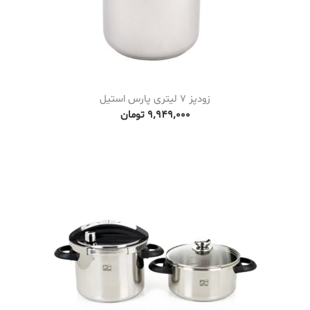
زودپز 7 لیتری پارس استیل
۹٬۹۴۹٬۰۰۰
تومان