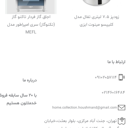
زودپز 7.5 لیتری تفال مدل
اجاق گاز فردار تاکنو گاز
کلیپسو مینوت ایزی
(تکنوگاز) سری امپراطور مدل
MEFL
ارتباط با ما
۰۹۱۰۲۰۵۷۱۱۴
درباره ما
02146016484
با 20 سال سابقه فر
خدمتتون هستیم
home.collection.houshmand@gmail.com
تهران، جنت آباد مرکزی، بلوار بعثت،خیابان