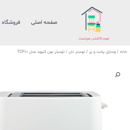
فتن
ه
حتوا
صفحه اصلی
فروشگاه
هوم کالکشن هوشمند
خانه
/
وسایل پخت و پز
/
توستر نان
/ توستر نون کنوود مدل TCP01