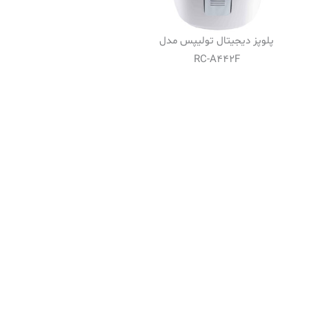
پلوپز دیجیتال تولیپس مدل
RC-A442F