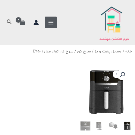
فتن
ه
حتوا
جستج
هوم کالکشن هوشمند
خانه
/
وسایل پخت و پز
/
سرخ کن
/ سرخ کن تفال مدل EY501
حراج!