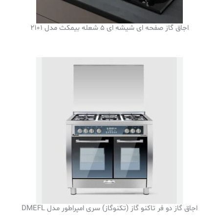
اجاق گاز صفحه ای شیشه ای 5 شعله بیمکث مدل 2101
اجاق گاز دو فر تاکنو گاز (تکنوگاز) سری امپراطور مدل DMEFL