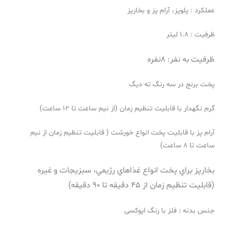
عملکرد : پلوپز، آرام پز و بخارپز
ظرفیت : 1.8 لیتر
ظرفیت به نفر: 8نفره
پخت برنج در سه رنگ ته ديگ
گرم نگهدار با قابليت تنظيم زمان (از نيم ساعت تا 12 ساعت)
آرام پز با قابليت پخت انواع خورشت ( قابليت تنظيم زمان از نيم
ساعت تا 8 ساعت)
بخارپز براي پخت انواع غذاهاي رژيمي، سبزيجات و غيره
(قابليت تنظيم زمان از 45 دقيقه تا 90 دقيقه)
جنس بدنه : فلز با رنگ اپوکسی