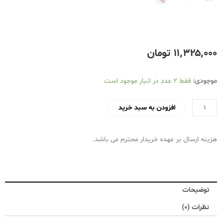
۱۱٬۳۲۵٬۰۰۰
تومان
پلوپز
موجودی:
فقط 2 عدد در انبار موجود است
مولتی
کوکر
افزودن به سبد خرید
8
نفره
هزینه ارسال بر عهده خریدار محترم می باشد.
پارس
خزر
مدل
181
توضیحات
تفتان
عدد
نظرات (0)