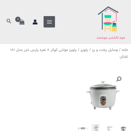
فتن
ه
حتوا
جستج
هوم کالکشن هوشمند
خانه
/
وسایل پخت و پز
/
پلوپز
/ پلوپز مولتی کوکر 8 نفره پارس خزر مدل 181
تفتان