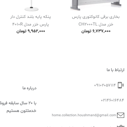
بخاری برقی کانوکتوری پارس
پنکه پایه بلند کنترل دار
خزر مدل CH2000TL
پارس خزر مدل 4010R
۶٬۷۳۷٬۰۰۰
تومان
۹٬۹۵۲٬۰۰۰
تومان
ارتباط با ما
۰۹۱۰۲۰۵۷۱۱۴
درباره ما
02146016484
با 20 سال سابقه فر
خدمتتون هستیم
home.collection.houshmand@gmail.com