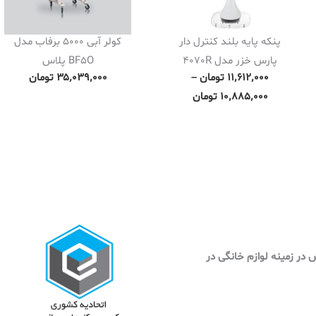
پنکه پایه بلند کنترل دار
کولر آبی 5000 برفاب مدل
پارس خزر مدل 4070R
BF5O پلاس
P
۱۱٬۶۱۲٬۰۰۰
تومان
–
۳۵٬۰۳۹٬۰۰۰
تومان
r
۱۰٬۸۸۵٬۰۰۰
تومان
i
c
e
r
a
n
g
e
وش در زمینه لوازم خانگی در
:
۱
۰