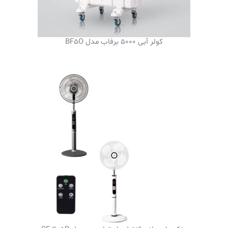
کولر آبی 5000 برفاب مدل BF5O