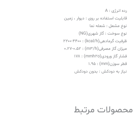
رده انرژی : A
قابلیت استفاده بر روی : دیوار ، زمین
نوع مشعل : شعله نما
نوع سوخت : گاز شهری(NG)
ظرفیت گرمادهی(kcal/h) : ۲۲۰۰-۴۴۰۰
میزان گاز مصرفی(m۳/h) : ۰.۲۷-۰.۵۲
فشار گاز ورودی(mmh۲o) : ۱۷۸
قطر سوزن(mm) : ۱.۹۵
نیاز به دودکش : بدون دودکش
محصولات مرتبط