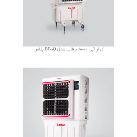
کولر آبی 5000 برفاب مدل BF5O پلاس