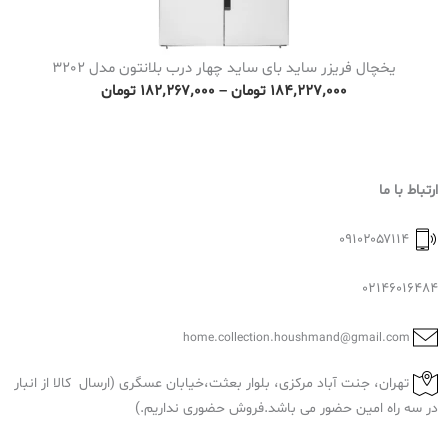
٬
ن
۰
t
۰
یخچال فریزر ساید بای ساید چهار درب بلانتون مدل 3202
h
۰
P
۱۸۴٬۲۲۷٬۰۰۰
تومان
–
۱۸۲٬۲۶۷٬۰۰۰
تومان
r
r
o
ت
i
u
و
c
g
ارتباط با ما
م
e
h
ا
r
۲
۰۹۱۰۲۰۵۷۱۱۴
ن
a
۱
n
02146016484
۹
g
٬
e
home.collection.houshmand@gmail.com
۹
:
۱
تهران، جنت آباد مرکزی، بلوار بعثت،خیابان عسگری (ارسال کالا از انبار
۱
۱
در سه راه امین حضور می باشد.فروش حضوری نداریم.)
۸
٬
۲