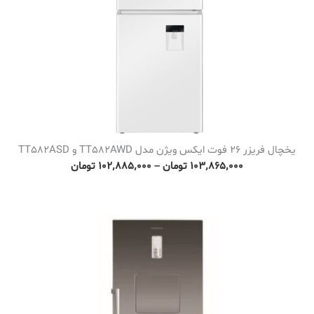
یخچال فریزر 26 فوت ایکس ویژن مدل TT582AWD و TT582ASD
P
۱۰۳٬۸۶۵٬۰۰۰
تومان
–
۱۰۲٬۸۸۵٬۰۰۰
تومان
r
i
c
e
r
a
n