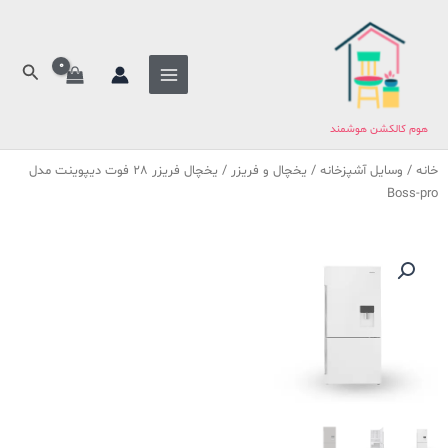
فتن
ه
حتوا
جستج
هوم کالکشن هوشمند
خانه
/
وسایل آشپزخانه
/
یخچال و فریزر
/ یخچال فریزر 28 فوت دیپوینت مدل
Boss-pro