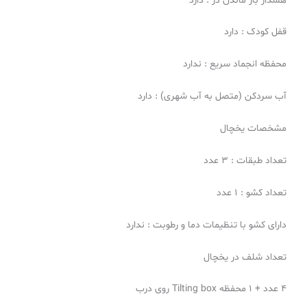
هشدار باز ماندن در : دارد
قفل کودک : دارد
محفظه انجماد سریع : ندارد
آب سردکن (متصل به آب شهری) : دارد
مشخصات یخچال
تعداد طبقات : ۳ عدد
تعداد کشو : ۱ عدد
دارای کشو با تنظیمات دما و رطوبت : ندارد
تعداد شلف در یخچال
۴ عدد + ۱ محفظه Tilting box روی درب