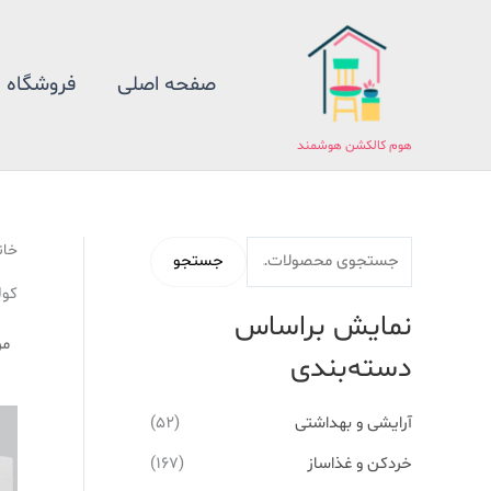
فتن
ج
ه
س
حتوا
ت
صفحه اصلی
فروشگاه
ج
و
هوم کالکشن هوشمند
ب
ر
ا
خان
جستجو
ی
کولر گا
:
نمایش براساس
دسته‌بندی
آرایشی و بهداشتی
(52)
خردکن و غذاساز
(167)