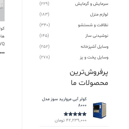
سرمایش و گرمایش
(229)
لوازم منزل
(183)
نظافت و شستشو
(340)
نوشیدنی ساز
(145)
VQ
وسایل آشپزخانه
(252)
۰۰۰
وسایل پخت و پز
(278)
پرفروش‌ترین
محصولات ما
کولر آبی مروارید سوز مدل
8000
۴۲٬۲۳۹٬۰۰۰
تومان
نمره
5.00
از
5