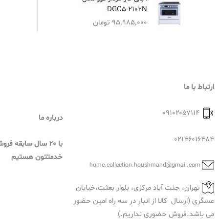
DGC5-2102N
۹۵٬۹۸۵٬۰۰۰
تومان
ارتباط با ما
۰۹۱۰۲۰۵۷۱۱۴
درباره ما
02146016484
با 20 سال سابقه فر
خدمتتون هستیم
home.collection.houshmand@gmail.com
تهران، جنت آباد مرکزی، بلوار بعثت،خیابان
عسگری (ارسال کالا از انبار در سه راه امین حضور
می باشد.فروش حضوری نداریم.)