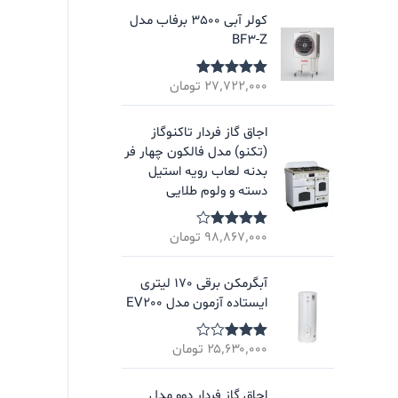
کولر آبی 3500 برفاب مدل
BF3-Z
۲۷٬۷۲۲٬۰۰۰
تومان
نمره
5.00
از
5
اجاق گاز فردار تاکنوگاز
(تکنو) مدل فالکون چهار فر
بدنه لعاب رویه استیل
دسته و ولوم طلایی
۹۸٬۸۶۷٬۰۰۰
تومان
نمره
4.00
از 5
آبگرمکن برقی 170 لیتری
ایستاده آزمون مدل EV200
۲۵٬۶۳۰٬۰۰۰
تومان
نمره
3.00
از
5
اجاق گاز فردار دوو مدل