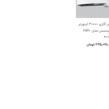
کولر گازی 30000 اینورتر
هایسنس مدل HIH-
30
۲۳۵٬۰۹۸٬
تومان