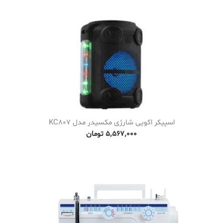
اسپیکر اکویی شارژی مکسیدر مدل KC807
۵٬۵۶۷٬۰۰۰
تومان