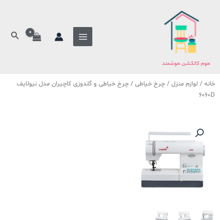
فتن
ه
حتوا
جستج
هوم کالکشن هوشمند
خانه
/
لوازم منزل
/
چرخ خیاطی
/ چرخ خیاطی و گلدوزی کاچیران مدل نیولایف
6060D