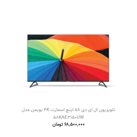
تلویزیون ال ای دی 58 اینچ اسمارت 4K بویمن مدل
58KAE3150UW
۶۸٬۵۰۰٬۰۰۰
تومان