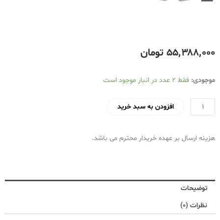
۵۵٬۳۸۸٬۰۰۰
تومان
چرخ
موجودی:
فقط 2 عدد در انبار موجود است
خیاطی
و
افزودن به سبد خرید
گلدوزی
کاچیران
هزینه ارسال بر عهده خریدار محترم می باشد.
مدل
نیولایف
6060D
عدد
توضیحات
نظرات (0)