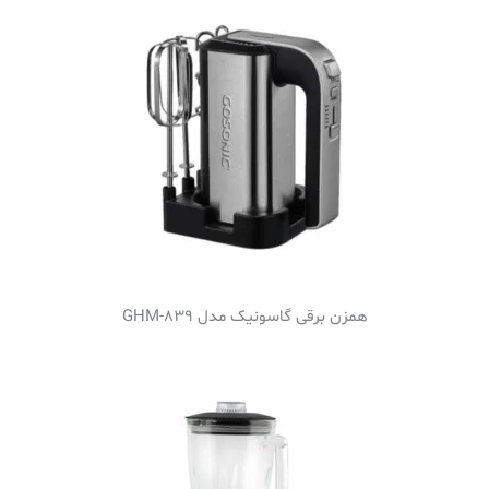
همزن برقی گاسونیک مدل GHM-839