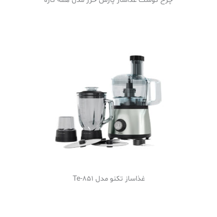
چرخ گوشت غذاساز پارس خزر مدل همه کاره
غذاساز تکنو مدل Te-851