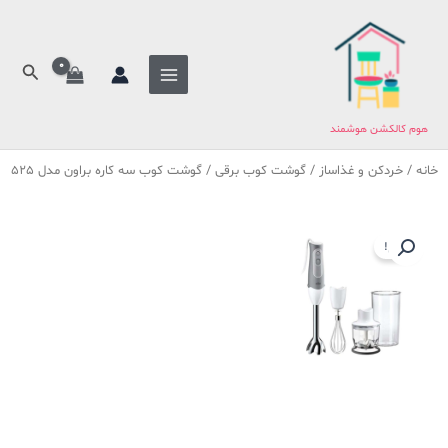
فتن
ه
حتوا
جستج
هوم کالکشن هوشمند
خانه
/
خردکن و غذاساز
/
گوشت کوب برقی
/ گوشت کوب سه کاره براون مدل 525
حراج!