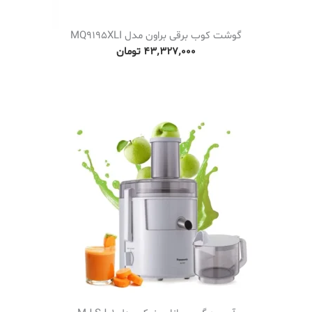
گوشت کوب برقی براون مدل MQ9195XLI
۴۳٬۳۲۷٬۰۰۰
تومان