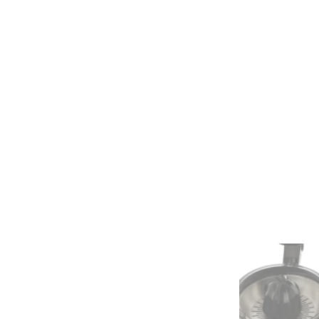
103
عدد