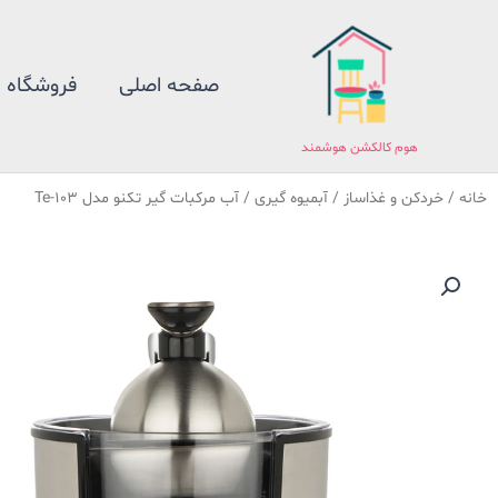
فتن
ه
حتوا
صفحه اصلی
فروشگاه
هوم کالکشن هوشمند
خانه
/
خردکن و غذاساز
/
آبمیوه گیری
/ آب مرکبات گیر تکنو مدل Te-103