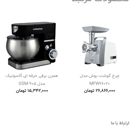
چرخ گوشت بوش مدل
همزن برقی حرفه ای گاسونیک
MFW66020
مدل GSM-905
۲۶٬۸۶۶٬۰۰۰
تومان
۱۵٬۳۴۲٬۰۰۰
تومان
ارتباط با ما