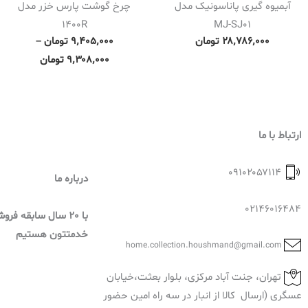
آبمیوه گیری پاناسونیک مدل
چرخ گوشت پارس خزر مدل
1400R
MJ-SJ01
P
۲۸٬۷۸۶٬۰۰۰
تومان
۹٬۴۰۵٬۰۰۰
تومان
–
r
۹٬۳۰۸٬۰۰۰
تومان
i
c
e
r
ارتباط با ما
a
n
۰۹۱۰۲۰۵۷۱۱۴
درباره ما
g
e
02146016484
با 20 سال سابقه فر
:
خدمتتون هستیم
۹
home.collection.houshmand@gmail.com
٬
تهران، جنت آباد مرکزی، بلوار بعثت،خیابان
۳
عسگری (ارسال کالا از انبار در سه راه امین حضور
۰