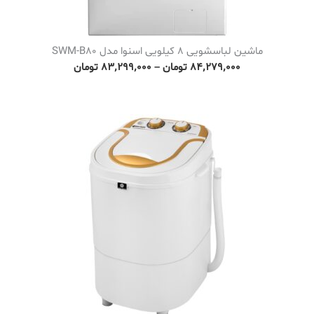
۲
٬
ماشین لباسشویی 8 کیلویی اسنوا مدل SWM-B80
۱
P
۸۴٬۲۷۹٬۰۰۰
تومان
–
۸۳٬۲۹۹٬۰۰۰
تومان
۱
r
۹
i
٬
c
۰
e
۰
r
۰
a
n
ت
g
و
e
م
:
ا
۸
ن
۳
t
٬