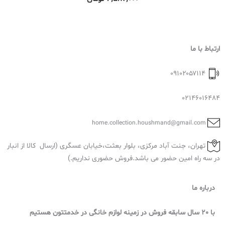
o
ت
u
و
g
م
h
ا
ارتباط با ما
۸
ن
۴
۰۹۱۰۲۰۵۷۱۱۴
٬
02146016484
۲
۷
home.collection.houshmand@gmail.com
۹
٬
تهران، جنت آباد مرکزی، بلوار بعثت،خیابان عسگری (ارسال کالا از انبار
۰
در سه راه امین حضور می باشد.فروش حضوری نداریم.)
۰
۰
درباره ما
ت
با 20 سال سابقه فروش در زمینه لوازم خانگی در خدمتتون هستیم
و