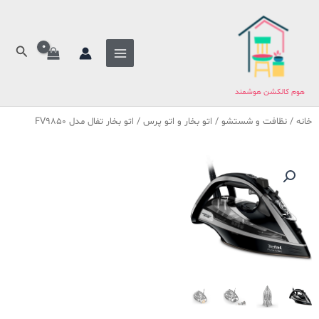
فتن
ه
حتوا
جستج
هوم کالکشن هوشمند
خانه
/
نظافت و شستشو
/
اتو بخار و اتو پرس
/ اتو بخار تفال مدل FV9850