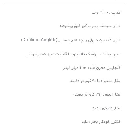
قدرت : 3200 وات
دارای سیستم رسوب گیر فوق پیشرفته
Durilium Airglide)
دارای کفه جدید برای پارچه های حساس(
مجهز به کف سرامیک کاتالیزور با قابلیت تمیز شدن خودکار
گنجايش مخزن آب : 350 ميلى لیتر
بخار متغير : تا 60 گرم در دقيقه
بخار انبوه : 290 گرم در دقيقه
بخار عمودى : دارد
کنترل خودکار بخار : دارد