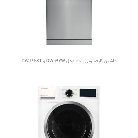
ماشین ظرفشویی سام مدل DW-192W و DW-192ST