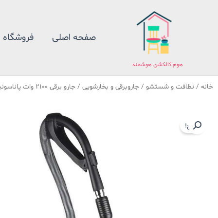
فتن
ه
حتوا
صفحه اصلی
فروشگاه
هوم کالکشن هوشمند
خانه
/
نظافت و شستشو
/
جاروبرقی و بخارشویی
/ جارو برقی 2100 وات پاناسونیک مدل 715 ساخت مالزی
حراج!