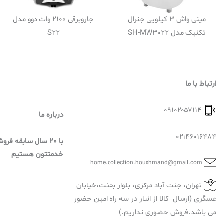
مینی واش 3 کیلویی جنرال
جاروبرقی 2100 وات دوو مدل
تکنیک مدل SH-MW3022
S22
ارتباط با ما
۰۹۱۰۲۰۵۷۱۱۴
درباره ما
02146016484
با 20 سال سابقه فر
خدمتتون هستیم
home.collection.houshmand@gmail.com
تهران، جنت آباد مرکزی، بلوار بعثت،خیابان
عسگری (ارسال کالا از انبار در سه راه امین حضور
می باشد.فروش حضوری نداریم.)