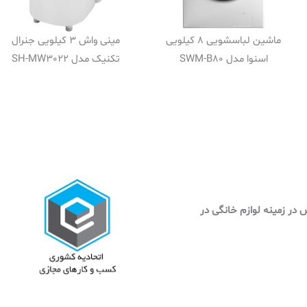
ماشین لباسشویی 8 کیلویی
مینی واش 3 کیلویی جنرال
اسنوا مدل SWM-B80
تکنیک مدل SH-MW3022
وش در زمینه لوازم خانگی در