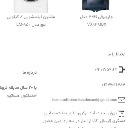
جاروبرقی AEG مدل
ماشین لباسشویی 8 کیلویی
VX948IBX
دوو مدل LM-850
ارتباط با ما
۰۹۱۰۲۰۵۷۱۱۴
درباره ما
02146016484
با 20 سال سابقه فر
خدمتتون هستیم
home.collection.houshmand@gmail.com
تهران، جنت آباد مرکزی، بلوار بعثت،خیابان
عسگری (ارسال کالا از انبار در سه راه امین حضور