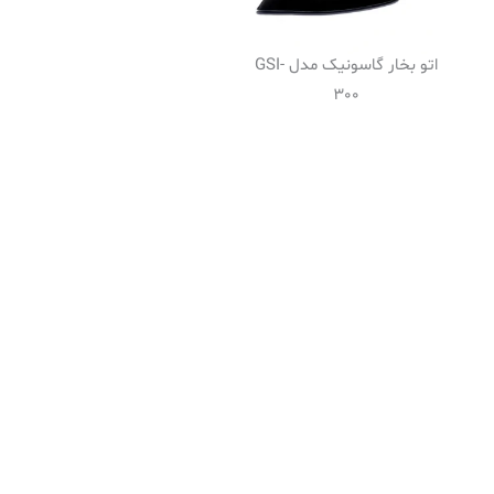
اتو بخار گاسونیک مدل GSI-
300