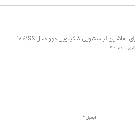
شویی 8 کیلویی دوو مدل 841SS”
اری شده‌اند
*
ایمیل
*