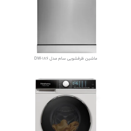
ماشین ظرفشویی سام مدل DW-186