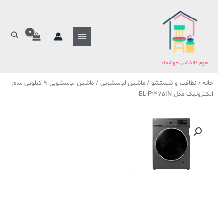
فتن
ه
حتوا
جستج
هوم کالکشن هوشمند
خانه
/
نظافت و شستشو
/
ماشین لباسشویی
/ ماشین لباسشویی 9 کیلویی سام
الکترونیک مدل BL-P1475IN