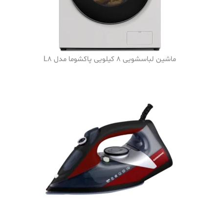
ماشین لباسشویی 8 کیلویی پاکشوما مدل L8