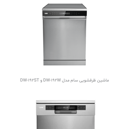
ماشین ظرفشویی سام مدل DW-192W و DW-192ST