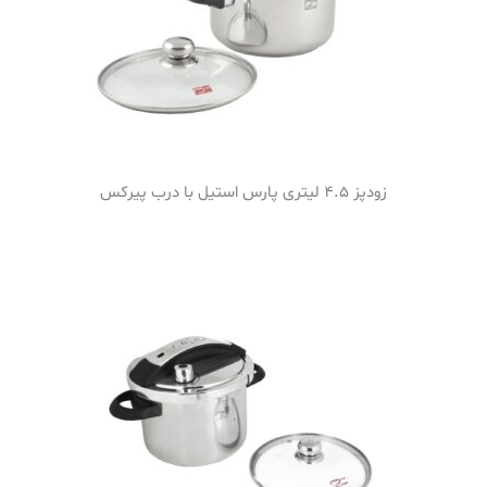
زودپز 4.5 لیتری پارس استیل با درب پیرکس