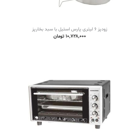
ن
t
h
زودپز 6 لیتری پارس استیل با سبد بخارپز
r
۱۰٬۷۲۸٬۰۰۰
تومان
o
u
g
h
۱
۰
۱
٬
۷
۴
۶
٬