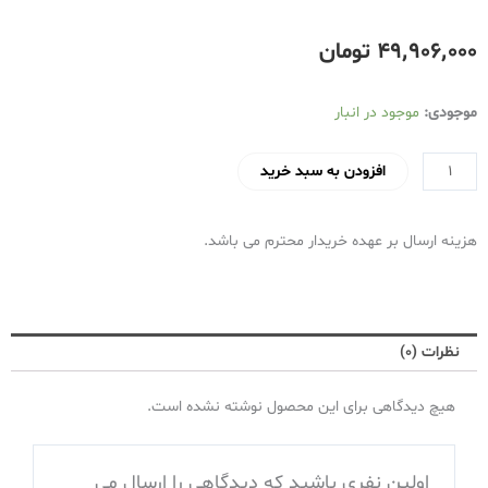
۴۹٬۹۰۶٬۰۰۰
تومان
اجاق
موجودی:
موجود در انبار
گاز
4
افزودن به سبد خرید
شعله
فردار
هزینه ارسال بر عهده خریدار محترم می باشد.
تاکنوگاز
(تکنو)
تمام
لعاب
نظرات (0)
سفید
مدلOG16ww
هیچ دیدگاهی برای این محصول نوشته نشده است.
عدد
اولین نفری باشید که دیدگاهی را ارسال می