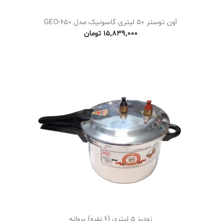
۰
۰
آون توستر 50 لیتری گاسونیک مدل GEO-650
۰
۱۵٬۸۳۹٬۰۰۰
تومان
ت
و
م
ا
ن
زودپز 5 لیتری (6 نفره) پروانه