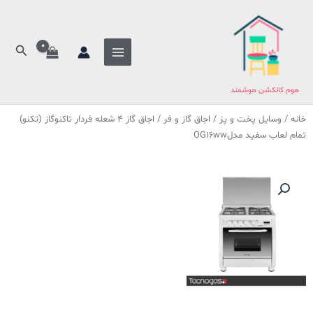
فتن
ه
حتوا
جستج
هوم کالکشن هوشمند
خانه
/
وسایل پخت و پز
/
اجاق گاز و فر
/ اجاق گاز 4 شعله فردار تاکنوگاز (تکنو)
تمام لعاب سفید مدلOG16ww