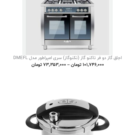
اجاق گاز دو فر تاکنو گاز (تکنوگاز) سری امپراطور مدل DMEFL
P
۱۰۱٬۷۴۶٬۰۰۰
تومان
–
۷۳٬۳۵۳٬۰۰۰
تومان
r
i
c
e
r
a
n
g