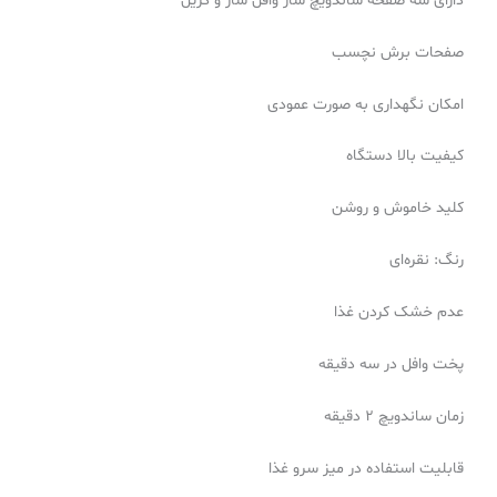
دارای سه صفحه ساندویچ ساز وافل ساز و گریل
صفحات برش نچسب
امكان نگهدارى به صورت عمودى
کیفیت بالا دستگاه
کلید خاموش و روشن
رنگ: نقره‌اى
عدم خشک کردن غذا
پخت وافل در سه دقیقه
زمان ساندویچ 2 دقیقه
قابلیت استفاده در میز سرو غذا