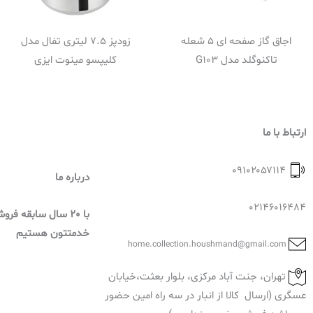
اجاق گاز صفحه ای 5 شعله
زودپز 7.5 لیتری تفال مدل
تاکنوگلد مدل G103
کلیپسو مینوت ایزی
ارتباط با ما
۰۹۱۰۲۰۵۷۱۱۴
درباره ما
02146016484
با 20 سال سابقه فر
خدمتتون هستیم
home.collection.houshmand@gmail.com
تهران، جنت آباد مرکزی، بلوار بعثت،خیابان
عسگری (ارسال کالا از انبار در سه راه امین حضور