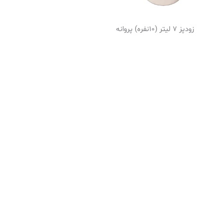
زودپز 7 لیتر (10نفره) پروانه