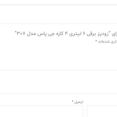
 کاره جی پاس مدل 307”
اری شده‌اند
*
ایمیل
*