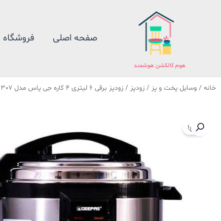
فتن
ه
حتوا
صفحه اصلی
فروشگاه
هوم کالکشن هوشمند
خانه
/
وسایل پخت و پز
/
زودپز
/ زودپز برقی 6 لیتری 4 کاره جی پاس مدل 307
حراج!