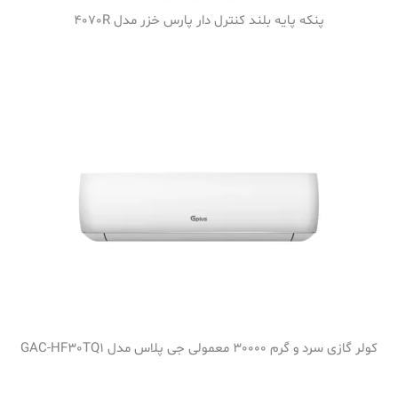
پنکه پایه بلند کنترل دار پارس خزر مدل 4070R
کولر گازی سرد و گرم 30000 معمولی جی پلاس مدل GAC-HF30TQ1