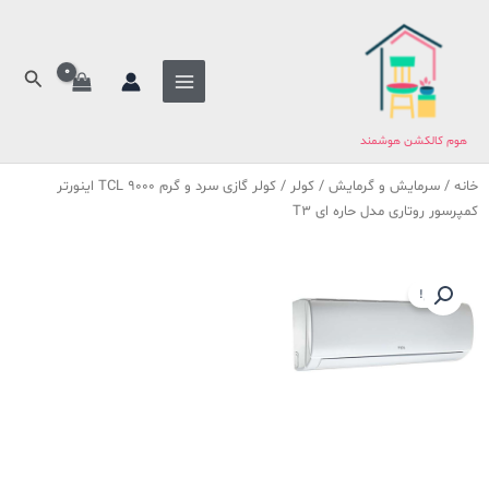
فتن
ه
حتوا
جستج
هوم کالکشن هوشمند
خانه
/
سرمایش و گرمایش
/
کولر
/ کولر گازی سرد و گرم 9000 TCL اینورتر
کمپرسور روتاری مدل حاره ای T3
حراج!