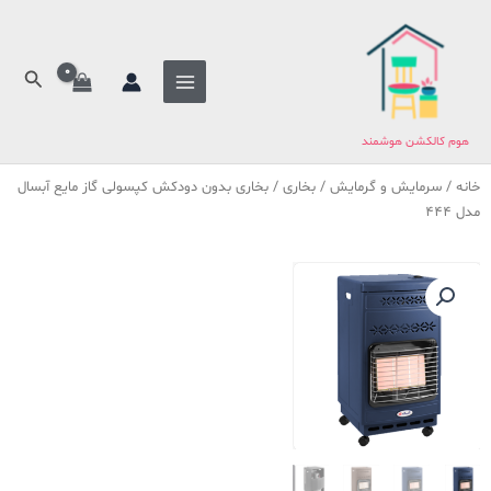
فتن
ه
حتوا
جستج
هوم کالکشن هوشمند
خانه
/
سرمایش و گرمایش
/
بخاری
/ بخاری بدون دودکش کپسولی گاز مایع آبسال
مدل 444