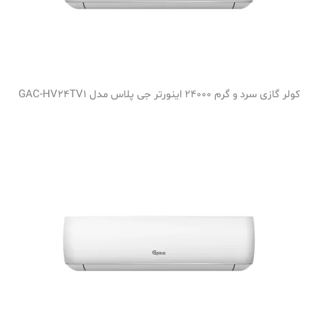
کولر گازی سرد و گرم 24000 اینورتر جی پلاس مدل GAC-HV24TV1