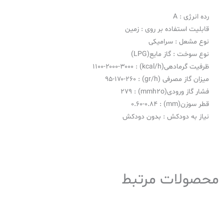
رده انرژی : A
قابلیت استفاده بر روی : زمین
نوع مشعل : سرامیکی
نوع سوخت : گاز مایع(LPG)
ظرفیت گرمادهی(kcal/h) : ۱۱۰۰-۲۰۰۰-۳۰۰۰
میزان گاز مصرفی (gr/h) : ۹۵-۱۷۰-۲۶۰
فشار گاز ورودی(mmh۲o) : ۲۷۹
قطر سوزن(mm) : ۰.۶۰-۰.۸۴
نیاز به دودکش : بدون دودکش
محصولات مرتبط