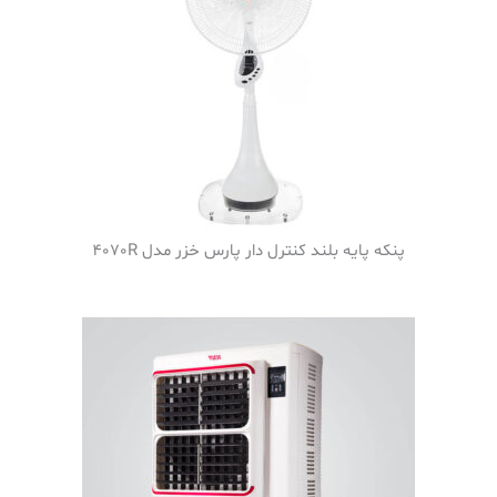
پنکه پایه بلند کنترل دار پارس خزر مدل 4070R