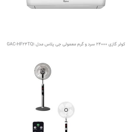
کولر گازی 24000 سرد و گرم معمولی جی پلاس مدل GAC-HF24TQ1