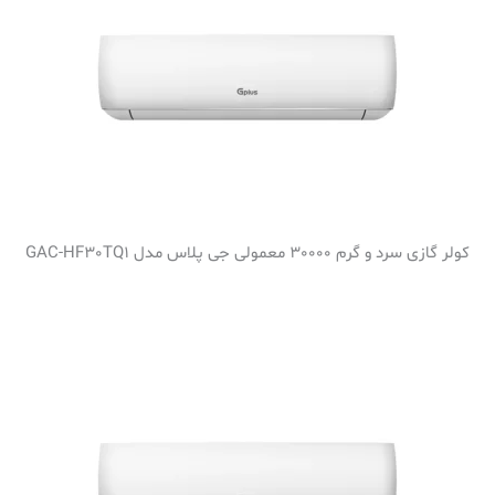
کولر گازی سرد و گرم 30000 معمولی جی پلاس مدل GAC-HF30TQ1