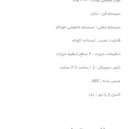
توان مصرفی (وات) : 1200 وات
سیستم فن : ندارد
سیستم ایمنی : سیستم خاموشی خودکار
قابلیت نصب : ایستاده /کوتاه
تنظیمات حرارت : 3 سطح تنظیم حرارات
تایمر دیجیتال : از 1 ساعت تا 4 ساعت
جنس بدنه : ABS
کنترل از را دور : دارد