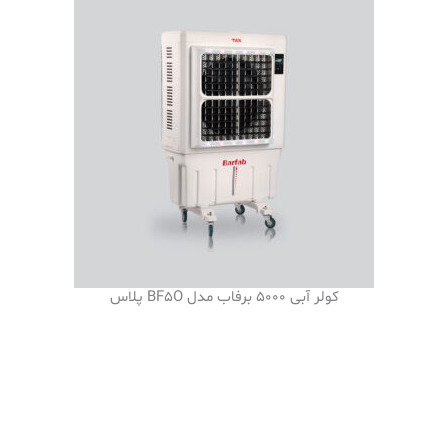
کولر آبی 5000 برفاب مدل BF5O پلاس