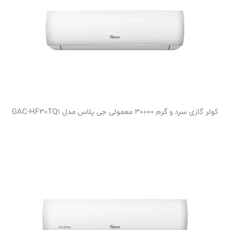
کولر گازی سرد و گرم 30000 معمولی جی پلاس مدل GAC-HF30TQ1