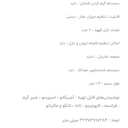
سیستم گرم کردن فنجان : دارد
قابلیت تنظیم میزان بخار : دستی
تعداد نازل قهوه : 2 عدد
امکان تنظیم فاصله لیوان و نازل : دارد
صفحه نمایش : ندارد
سیستم شستشوی خودکار : دارد
طول سیم : 1.3 متر
نوشیدنی‌های قابل تهیه :
آمریکانو ،
اسپرسو ،
شیر گرم
،
فرانسه ،
کاپوچینو ،
لاته ،
لانگو و
ماکیاتو
ابعاد : 324x371x284
میلی متر