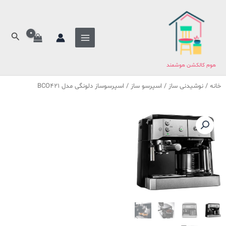
فتن
ه
حتوا
جستج
هوم کالکشن هوشمند
خانه
/
نوشیدنی ساز
/
اسپرسو ساز
/ اسپرسوساز دلونگی مدل BCO421