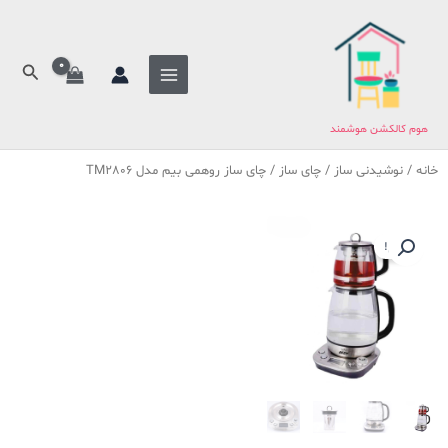
فتن
ه
حتوا
جستج
هوم کالکشن هوشمند
خانه
/
نوشیدنی ساز
/
چای ساز
/ چای ساز روهمی بیم مدل TM2806
حراج!