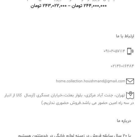
h
۰
P
۲۴۴٬۰۰۰٬۰۰۰
تومان
–
۲۴۳٬۰۲۲٬۰۰۰
تومان
r
۰
r
o
i
u
ت
c
g
و
ارتباط با ما
e
h
م
r
۱
۰۹۱۰۲۰۵۷۱۱۴
ا
a
۷
ن
n
02146016484
۷
g
٬
e
home.collection.houshmand@gmail.com
۳
:
۶
تهران، جنت آباد مرکزی، بلوار بعثت،خیابان عسگری (ارسال کالا از انبار
۲
۷
در سه راه امین حضور می باشد.فروش حضوری نداریم.)
۴
٬
۳
۰
درباره ما
٬
۰
۰
۰
با 20 سال سابقه فروش در زمینه لوازم خانگی در خدمتتون هستیم