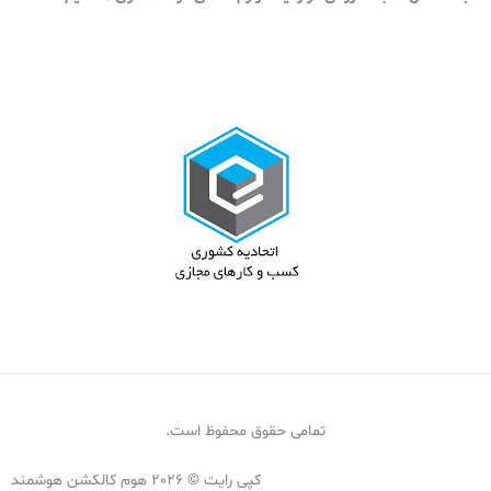
۲
۲
ت
٬
و
۰
م
۰
ا
۰
ن
ت
و
م
ا
ن
t
h
r
تمامی حقوق محفوظ است.
o
u
کپی رایت © 2026 هوم کالکشن هوشمند