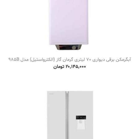
آبگرمکن برقی دیواری 70 لیتری گرمان گاز (الکترواستیل) مدل 985B
۲۰٬۱۴۵٬۰۰۰
تومان