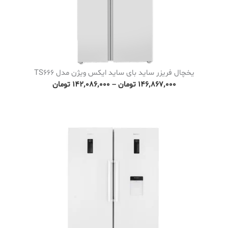
یخچال فریزر ساید بای ساید ایکس ویژن مدل TS666
P
۱۴۶٬۸۶۷٬۰۰۰
تومان
–
۱۴۲٬۰۸۶٬۰۰۰
تومان
r
i
c
e
r
a
n
g
e
: