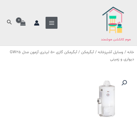
فتن
ه
حتوا
جستج
هوم کالکشن هوشمند
خانه
/
وسایل آشپزخانه
/
آبگرمکن
/ آبگرمکن گازی 50 لیتری آزمون مدل GW25
دیواری و زمینی