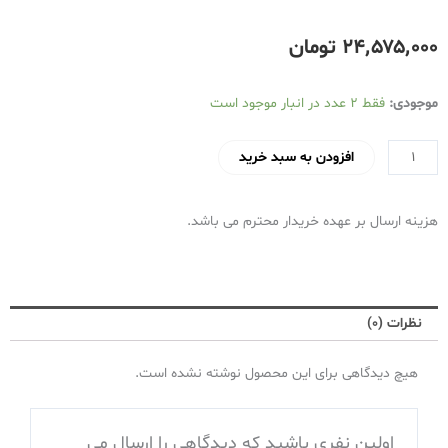
۲۴٬۵۷۵٬۰۰۰
تومان
آبگرمکن
موجودی:
فقط 2 عدد در انبار موجود است
گازی
50
افزودن به سبد خرید
لیتری
آزمون
هزینه ارسال بر عهده خریدار محترم می باشد.
مدل
GW25
دیواری
و
نظرات (0)
زمینی
عدد
هیچ دیدگاهی برای این محصول نوشته نشده است.
اولین نفری باشید که دیدگاهی را ارسال می