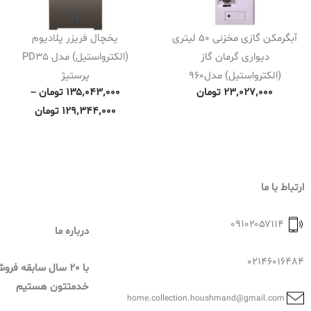
آبگرمکن گازی مخزنی 50 لیتری
یخچال فریزر پلادیوم
دیواری گرمان گاز
(الکترواستیل) مدل PD35
(الکترواستیل) مدل960
پرستیژ
P
۲۳٬۰۲۷٬۰۰۰
تومان
۱۳۵٬۰۴۳٬۰۰۰
تومان
–
r
۱۲۹٬۳۴۴٬۰۰۰
تومان
i
c
e
r
ارتباط با ما
a
n
۰۹۱۰۲۰۵۷۱۱۴
درباره ما
g
e
02146016484
با 20 سال سابقه فر
:
خدمتتون هستیم
۱
home.collection.houshmand@gmail.com