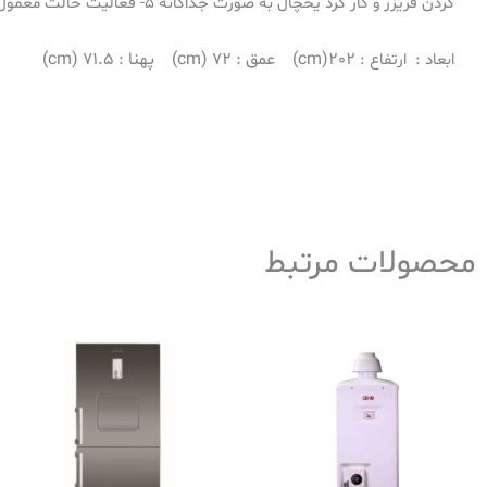
کردن فریزر و کار کرد یخچال به صورت جداگانه 5- فعالیت حالت معمول یخچال و فریزر به صورت همزمان اما مستقل
202
(cm)
عمق :
72
(cm)
پهنا :
71.5
(cm)
ابعاد : ارتفاع :
محصولات مرتبط