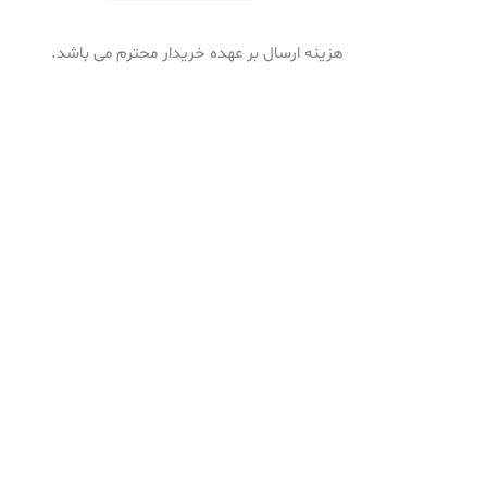
5
کاره
هزینه ارسال بر عهده خریدار محترم می باشد.
آبریز
دار
عدد