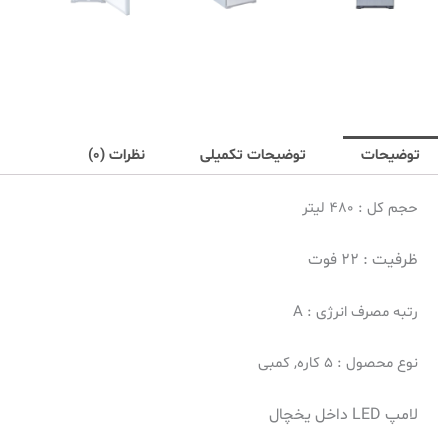
توضیحات
توضیحات تکمیلی
نظرات (0)
حجم کل : 480 لیتر
ظرفیت :
22 فوت
رتبه مصرف انرژی : A
نوع محصول : 5 کاره, کمبی
لامپ LED داخل یخچال