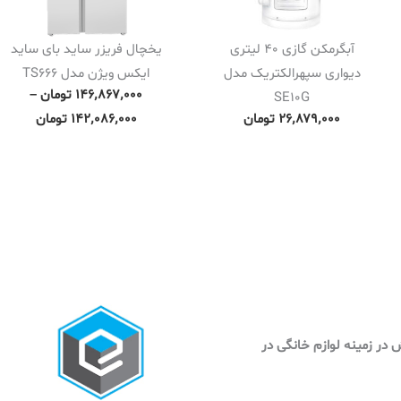
آبگرمکن گازی 40 لیتری
یخچال فریزر ساید بای ساید
دیواری سپهرالکتریک مدل
ایکس ویژن مدل TS666
P
۱۴۶٬۸۶۷٬۰۰۰
تومان
–
SE10G
r
۲۶٬۸۷۹٬۰۰۰
تومان
۱۴۲٬۰۸۶٬۰۰۰
تومان
i
c
e
r
a
n
g
e
:
وش در زمینه لوازم خانگی در
۱
۴